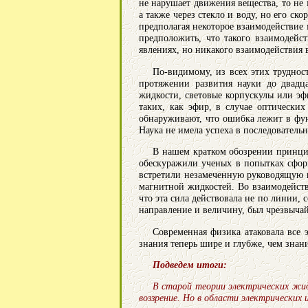
не нарушает движения вещества, то не
а также через стекло и воду, но его с
предполагая некоторое взаимодействие 
предположить, что такого взаимодейс
явлениях, но никакого взаимодействия 
По-видимому, из всех этих труднос
протяжении развития науки до двадца
жидкости, световые корпускулы или эфи
таких, как эфир, в случае оптически
обнаруживают, что ошибка лежит в фун
Наука не имела успеха в последователь
В нашем кратком обозрении принци
обескуражили ученых в попытках сформ
встретили незамеченную руководящую н
магнитной жидкостей. Во взаимодейств
что эта сила действовала не по линии,
направление и величину, был чрезвычай
Современная физика атаковала все 
знания теперь шире и глубже, чем знан
Подведем итоги:
В старой теории электрических жид
воззрение. Но в области электрических