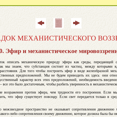
ПАДОК МЕХАНИСТИЧЕСКОГО ВОЗЗ
0. Эфир и механистическое мировоззрен
ток описать механическую природу эфира как среды, передающей с
 как мы знаем, что субстанция состоит из частиц, между которыми 
 расстояния. Для того чтобы построить эфир в виде желеобразной ме
ественных предположений. Мы не будем приводить их здесь: они отн
кусственный характер всех этих предположений, необходимость введени
 все это было достаточным, чтобы разбить уверенность в механистическо
е возражения против эфира, чем трудности его построения. Если м
ить, что эфир существует повсюду. Если свет передается только в сре
о межзвездное пространство не оказывает сопротивления движению м
 какого-либо сопротивления своему движению, которое должна была бы ок