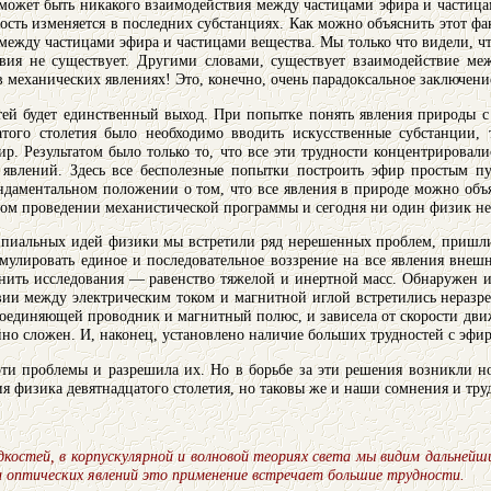
 может быть никакого взаимодействия между частицами эфира и частицам
корость изменяется в последних субстанциях. Как можно объяснить этот 
между частицами эфира и частицами вещества. Мы только что видели, ч
твия не существует. Другими словами, существует взаимодействие м
в механических явлениях! Это, конечно, очень парадоксальное заключени
тей будет единственный выход. При попытке понять явления природы с
того столетия было необходимо вводить искусственные субстанции, 
р. Результатом было только то, что все эти трудности концентрировал
х явлений. Здесь все бесполезные попытки построить эфир простым пу
даментальном положении о том, что все явления в природе можно объя
ном проведении механистической программы и сегодня ни один физик не
пиальных идей физики мы встретили ряд нерешенных проблем, пришли 
улировать единое и последовательное воззрение на все явления внеш
ить исследования — равенство тяжелой и инертной масс. Обнаружен и
ии между электрическим током и магнитной иглой встретились неразр
 соединяющей проводник и магнитный полюс, и зависела от скорости дв
но сложен. И, наконец, установлено наличие больших трудностей с эфи
эти проблемы и разрешила их. Но в борьбе за эти решения возникли 
ия физика девятнадцатого столетия, но таковы же и наши сомнения и тру
костей, в корпускулярной и волновой теориях света мы видим дальней
 и оптических явлений это применение встречает большие трудности.