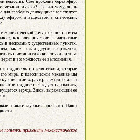
и вещества. Свет проходит через эфир,
факт механистически? По-видимому, лишь
то для свободно движущихся тел следует
ежду эфиром и веществом в оптических
е!
 механистической точки зрения на всем
такие, как электрические и магнитные
ись в нескольких существенных пунктах,
тем, так же как и другие возражения,
снить с механистической точки зрения.
 верит в возможность ее выполнения.
к трудностям и препятствиям, которые
него мира. В классической механике мы
скусственный характер электрической и
ешенные трудности. Следует напомнить,
ижущегося заряда. Закон, выражающий ее
ром.
новые и более глубокие проблемы. Наши
дности.
шие попытки применить механистическое