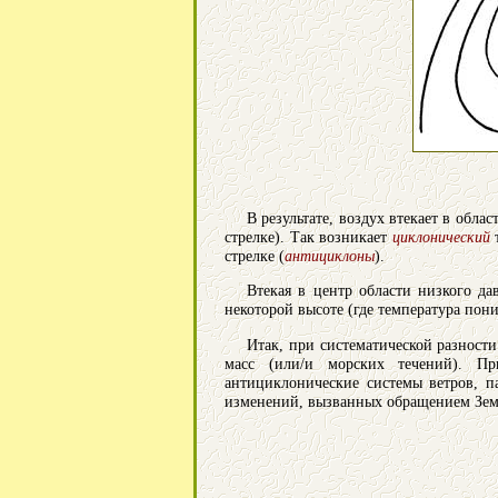
В результате, воздух втекает в обла
стрелке). Так возникает
циклонический
т
стрелке (
антициклоны
).
Втекая в центр области низкого д
некоторой высоте (где температура пон
Итак, при систематической разност
масс (или/и морских течений). П
антициклонические системы ветров, 
изменений, вызванных обращением Зем