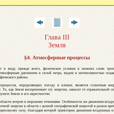
Глава III
Земля
§4. Атмосферные процессы
т в виду, прежде всего, физические условия в нижних слоях троп
атмосферным давлением и силой ветра, видом и интенсивностью осадко
афического района.
процессов, определяющих погоду и климат, является солнечная эне
. То, как Земля воспринимает эту энергию, зависит от отражательной сп
пункте Земли и его окрестностях.
е области ветром и морскими течениями. Особенности же движения возд
ечной энергии в области с разной географической широтой в разное врем
риолисову силу, благодаря которой траектории движения воздушных и 