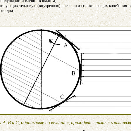
 полушарии и влево - в южном,
улирующих тепловую (внутренюю) энергию и сглаживающих колебания т
ого дна.
.
 А, В и С, одинаковые по величине, приходятся разные коиличесв