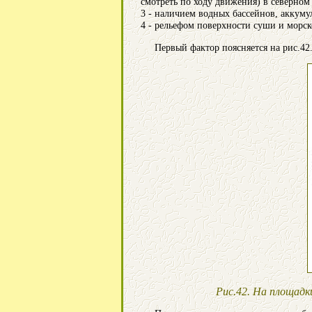
смотреть по ходу движения) в северном
3 - наличием водных бассейнов, аккум
4 - рельефом поверхности суши и морск
Первый фактор поясняется на рис.42
Рис.42. На площадки