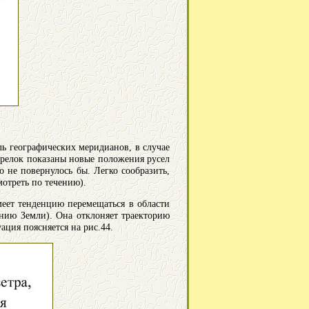
ль географических меридианов, в случае
трелок показаны новые положения русел
 не повернулось бы. Легко сообразить,
мотреть по течению).
меет тенденцию перемещаться в области
ению Земли). Она отклоняет траекторию
уация поясняется на рис.44.