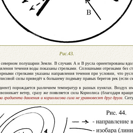
Рис.43.
в северном полушарии Земли. В случаях А и В русла ориентированы вдо
равления течения воды показаны стрелками. Сплошными отрезками без с
тирными стрелками указаны направления течения при условии, что русло
иолисовой силы приведёт к большему подмыву правых берегов рек (если с
диент) порождается различием температур в разных пунктах. Воздух и
 возникает ветер, сразу же появляется сила Кориолиса (благодаря вращ
за градиента давления и кориолисова сила не уравновесят друг друга
. Сит