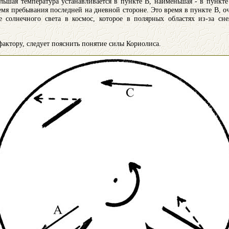
ьшая температура устанавливается в пункте В, наименьшая - в пункте 
емя пребывания последней на дневной стороне. Это время в пункте В, о
е солнечного света в космос, которое в полярных областях из-за с
фактору, следует пояснить понятие силы Кориолиса.