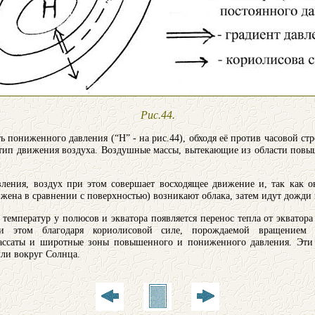
Рис.44.
сть пониженного давления (“Н” - на рис.44), обходя её против часовой 
ип движения воздуха. Воздушные массы, вытекающие из области повыш
авления, воздух при этом совершает восходящее движение и, так как 
ижена в сравнении с поверхностью) возникают облака, затем идут дожди и
и температур у полюсов и экватора появляется перенос тепла от эквато
ри этом благодаря кориолисовой силе, порождаемой вращением 
пассаты и широтные зоны повышенного и пониженного давления. Эти 
ли вокруг Солнца.