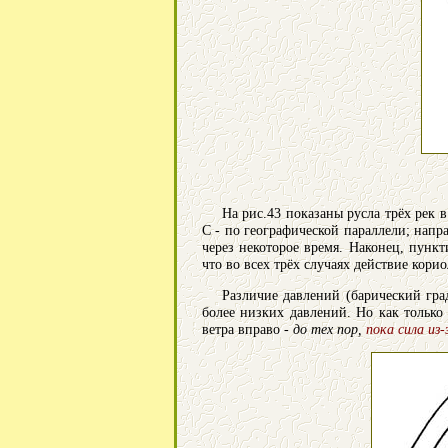
На рис.43 показаны русла трёх рек 
С - по географической параллели; нап
через некоторое время. Наконец, пунк
что во всех трёх случаях действие кор
Различие давлений (барический гра
более низких давлений. Но как только
ветра вправо -
до тех пор,
пока сила из-