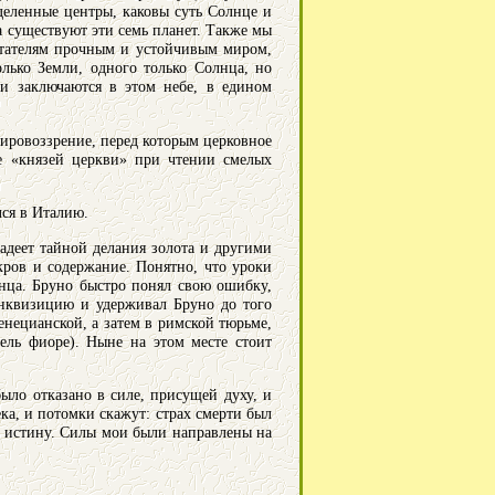
еделенные центры, каковы суть Солнце и
а существуют эти семь планет. Также мы
битателям прочным и устойчивым миром,
олько Земли, одного только Солнца, но
ни заключаются в этом небе, в едином
ировоззрение, перед которым церковное
е «князей церкви» при чтении смелых
ся в Италию.
адеет тайной делания золота и другими
кров и содержание. Понятно, что уроки
нца. Бруно быстро понял свою ошибку,
инквизицию и удерживал Бруно до того
венецианской, а затем в римской тюрьме,
ель фиоре). Ныне на этом месте стоит
ыло отказано в силе, присущей духу, и
ка, и потомки скажут: страх смерти был
за истину. Силы мои были направлены на