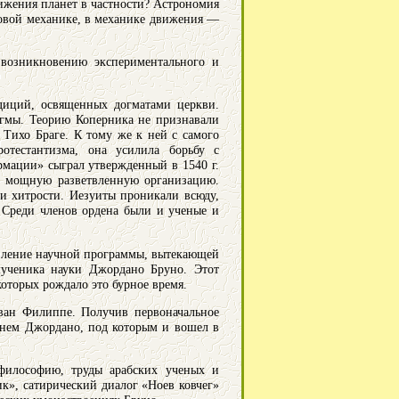
ижения планет в частности? Астрономия
 новой механике, в механике движения —
 возникновению экспериментального и
адиций, освященных догматами церкви.
огмы. Теорию Коперника не признавали
Тихо Браге. К тому же к ней с самого
ротестантизма, она усилила борьбу с
мации» сыграл утвержденный в 1540 г.
в мощную разветвленную организацию.
и хитрости. Иезуиты проникали всюду,
. Среди членов ордена были и ученые и
ствление научной программы, вытекающей
мученика науки Джордано Бруно. Этот
которых рождало это бурное время.
зван Филиппе. Получив первоначальное
менем Джордано, под которым и вошел в
философию, труды арабских ученых и
к», сатирический диалог «Ноев ковчег»