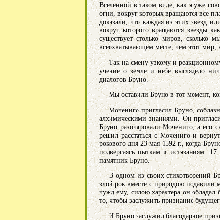
Вселенной в таком виде, как я уже гов
огни, вокруг которых вращаются все пл
доказали, что каждая из этих звезд и
вокруг которого вращаются звезды как
существует столько миров, сколько м
всеохватывающем месте, чем этот мир, 
Так на смену узкому и реакционном
учение о земле и небе выглядело ни
диалогов Бруно.
Мы оставили Бруно в тот момент, к
Мочениго пригласил Бруно, соблазн
алхимическими знаниями. Он пригласил
Бруно разочаровали Мочениго, а его 
решил расстаться с Мочениго и верну
рокового дня 23 мая 1592 г., когда Бру
подвергаясь пыткам и истязаниям. 17
памятник Бруно.
В одном из своих стихотворений Бр
злой рок вместе с природою подавили м
чужд ему, силою характера он обладал 
то, чтобы заслужить признание будущег
И Бруно заслужил благодарное приз