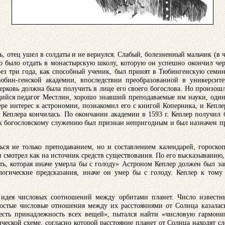
ь, отец ушел в солдаты и не вернулся. Слабый, болезненный мальчик (в 
было отдать в монастырскую школу, которую он успешно окончил чере
ез три года, как способный ученик, был принят в Тюбингенскую семин
юбин-генской академии, впоследствии преобразованной в университе
церковь должна была получить в лице его своего богослова. Но произо
ийся педагог Местлин, хорошо знавший преподаваемые им науки, один
ере интерес к астрономии, познакомил его с книгой Коперника, и Кепле
а Кеплера кончилась. По окончании академии в 1593 г. Кеплер получил 
 к богословскому служению был признан непригодным и был назначен п
ся не только преподаванием, но и составлением календарей, гороско
н смотрел как на источник средств существования. По его высказыванию,
ть, которая иначе умерла бы с голоду» Астроном Кеплер должен был за
логические предсказания, иначе он умер бы с голоду. Кеплер к тому
 идея числовых соотношений между орбитами планет. Число известны
ростые числовые отношения между их расстояниями от Солнца казалас
есть принадлежность всех вещей», пытался найти «числовую гармон
ческой схеме, согласно которой расстояние планет от Солнца находят 