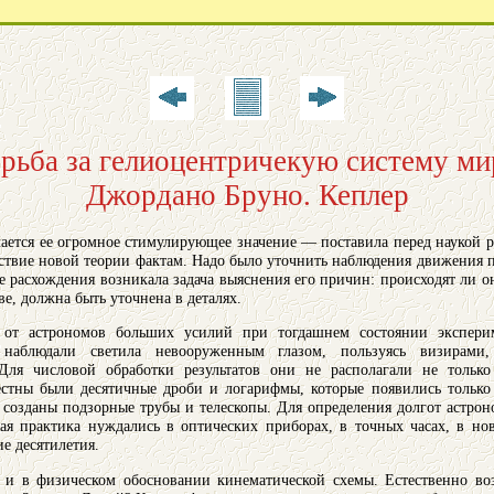
рьба за гелиоцентричекую систему ми
Джордано Бруно. Кеплер
ается ее огромное стимулирующее значение — поставила перед наукой 
тствие новой теории фактам. Надо было уточнить наблюдения движения п
е расхождения возникала задача выяснения его причин: происходят ли о
ове, должна быть уточнена в деталях.
 от астрономов больших усилий при тогдашнем состоянии эксперим
 наблюдали светила невооруженным глазом, пользуясь визирами
 Для числовой обработки результатов они не располагали не толь
естны были десятичные дроби и логарифмы, которые появились только 
 созданы подзорные трубы и телескопы. Для определения долгот астро
ная практика нуждались в оптических приборах, в точных часах, в но
е десятилетия.
 и в физическом обосновании кинематической схемы. Естественно во