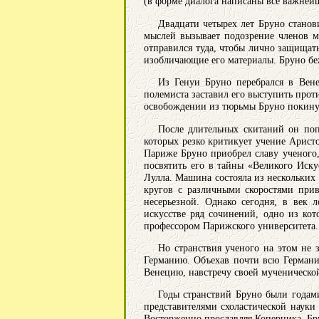
(в форме диалога написаны все важней
Двадцати четырех лет Бруно станов
мыслей вызывает подозрение членов м
отправился туда, чтобы лично защищат
изобличающие его материалы. Бруно бе
Из Генуи Бруно перебрался в Вен
полемиста заставил его выступить про
освобождении из тюрьмы Бруно покинул
После длительных скитаний он попа
которых резко критикует учение Аристо
Париже Бруно приобрел славу ученого
посвятить его в тайны «Великого Иску
Лулла. Машина состояла из нескольких
кругов с различными скоростями при
несерьезной. Однако сегодня, в век
искусстве ряд сочинений, одно из кот
профессором Парижского университета.
Но странствия ученого на этом не
Германию. Объехав почти всю Германи
Венецию, навстречу своей мученическо
Годы странствий Бруно были годам
представителями схоластической науки
Восторженно прославляя Коперника, Бр