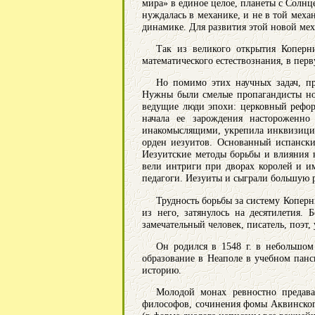
мира» в единое целое, планеты с Солн
нуждалась в механике, и не в той меха
динамике. Для развития этой новой ме
Так из великого открытия Коперн
математического естествознания, в пер
Но помимо этих научных задач, пр
Нужны были смелые пропагандисты нов
ведущие люди эпохи: церковный рефор
начала ее зарождения настороженно 
инакомыслящими, укрепила инквизицию
орден иезуитов. Основанный испанск
Иезуитские методы борьбы и влияния 
вели интриги при дворах королей и им
педагоги. Иезуиты и сыграли большую р
Трудность борьбы за систему Коперн
из него, затянулось на десятилетия
замечательный человек, писатель, поэт,
Он родился в 1548 г. в небольшом
образование в Неаполе в учебном панс
историю.
Молодой монах ревностно предава
философов, сочинения фомы Аквинского