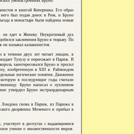
еских умонастроениях Бруно.
анистов и книгой Коперника. Его образ
 него был подан донос в Рим, и Бруно
тъезда в монастыре были найдены новые
, он едет в Женеву. Неукротимый дух
добился заключения Бруно в тюрьму. По
к он называл кальвинистов.
и в течение двух лет читает лекции, в
окидает Тулузу и переезжает в Париж. В
ороль заинтересовался Бруно и просил
ину, изобретенную в XIII в. Раймондом
тдельные логические понятия. Движение
 которую в последующие годы считали
твенницу. Бруно написал о луллиевом
щение утвердил Бруно экстраординарным
з Лондона снова в Париж, из Парижа в
нского дворянина Мочениго и прибыл в
, участвует в диспутах с выдающимися
енное учение о множественности миров.