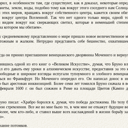
орил, в особенности там, где существуют, как я доказал, некоторые опр
анеты, земли, воды, подобно тому как вокруг этого соседнего нам Солнц
ли этих миров, вращаясь вокруг собственного центра, кажется своим о
 вокруг центра Вселенной. Так что нет одного только мира, одной т
ы видим вокруг нас сверкающих светил, которые в неменьшей степе
на котором мы обитаем».
у средневековому представлению о мире пришло новое величественное м
чтожным и жалким. Нетрудно представить себе бешенство, охвативше
огда он принял приглашение венецианского дворянина Мочениго и вернул
ившись одной из его книг о «Великом Искусстве», думая, что Бруно вл
 его давать ему уроки в алхимическом искусстве, предоставив за это 
свободные и широкие взгляды испугали тупоумного и злобного венециа
ться во Франкфурт. Но Мочениго опередил его. Он написал донос в 
но был арестован инквизицией. Более семи лет томился Бруно сначала в 
 февраля 1600 г. он был сожжен в Риме на площади Цветов (Кампо д
уно писал: «Храбро боролся я, думая, что победа достижима. Но телу б
ои стремления. Все же во мне было то, в чем мне не откажут будущие ве
более, чем кто-либо, и ставил выше всех наслаждений в жизни борьбу 
о».
нание потомков.