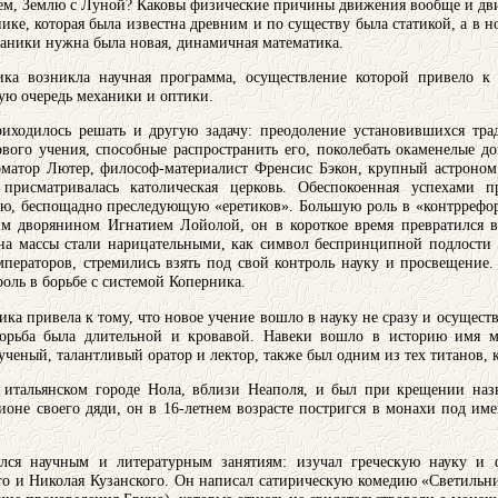
цем, Землю с Луной? Каковы физические причины движения вообще и дв
нике, которая была известна древним и по существу была статикой, а в
ханики нужна была новая, динамичная математика.
ика возникла научная программа, осуществление которой привело к
вую очередь механики и оптики.
иходилось решать и другую задачу: преодоление установившихся тр
ого учения, способные распространить его, поколебать окаменелые д
матор Лютер, философ-материалист Френсис Бэкон, крупный астроном 
присматривалась католическая церковь. Обеспокоенная успехами п
, беспощадно преследующую «еретиков». Большую роль в «контррефор
им дворянином Игнатием Лойолой, он в короткое время превратился 
на массы стали нарицательными, как символ беспринципной подлости 
ператоров, стремились взять под свой контроль науку и просвещение
оль в борьбе с системой Коперника.
ика привела к тому, что новое учение вошло в науку не сразу и осуще
. Борьба была длительной и кровавой. Навеки вошло в историю имя 
 ученый, талантливый оратор и лектор, также был одним из тех титанов, 
 итальянском городе Нола, вблизи Неаполя, и был при крещении на
ионе своего дяди, он в 16-летнем возрасте постригся в монахи под и
лся научным и литературным занятиям: изучал греческую науку и 
 и Николая Кузанского. Он написал сатирическую комедию «Светильни