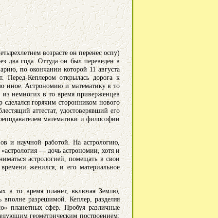
четырехлетнем возрасте он перенес оспу)
з два года. Оттуда он был переведен в
арию, по окончании которой 11 августа
т. Перед-Кеплером открылась дорога к
шло иное. Астрономию и математику в то
 из немногих в то время приверженцев
р сделался горячим сторонником нового
блестящий аттестат, удостоверявший его
реподавателем математики и философии
пов и научной работой. На астрологию,
 «астрология — дочь астрономии, хотя и
ниматься астрологией, помещать в свои
 времени женился, и его материальное
х в то время планет, включая Землю,
ь вполне разрешимой. Кеплер, разделяя
ию» планетных сфер. Пробуя различные
следующим геометрическим построением: