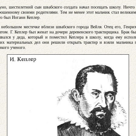
Бруно, шестилетний сын швабского солдата начал посещать школу. Ничто
рошенному своими родителями. Тем не менее этот мальчик стал велики
то был Иоганн Кеплер.
 в небольшом местечке вблизи швабского города Вейля. Отец его, Генри
ом. Г. Кеплер был женат на дочери деревенского трактирщика. Брак был
ывался у деда, который и поместил Кеплера в школу, когда ему испол
оих материальных дел они решили открыть трактир и взяли мальчика п
кого ученого.