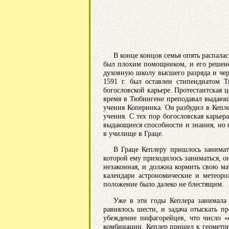
В конце концов семья опять распалас
был плохим помощником, и его решено 
духовную школу высшего разряда и чер
1591 г. был оставлен стипендиатом Т
богословской карьере. Протестантская 
время в Тюбингене преподавал выдающ
учения Коперника. Он разбудил в Кепл
учения. С тех пор богословская карьер
выдающиеся способности и знания, но
в училище в Граце.
В Граце Кеплеру пришлось занимать
которой ему приходилось заниматься, о
незаконная, и должна кормить свою ма
календари астрономические и метеоро
положение было далеко не блестящим.
Уже в эти годы Кеплера занимала
равнялось шести, и задача отыскать п
убеждение пифагорейцев, что число «
комбинации, Кеплер пришел к геометри