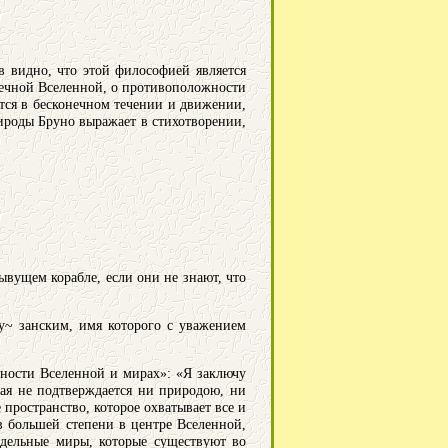
 видно, что этой философией является
нечной Вселенной, о противоположности
тся в бесконечном течении и движении,
ироды Бруно выражает в стихотворении,
ывущем корабле, если они не знают, что
у~ занским, имя которого с уважением
чности Вселенной и мирах»: «Я заключу
рая не подтверждается ни природою, ни
 пространство, которое охватывает все и
в большей степени в центре Вселенной,
тдельные миры, которые существуют во