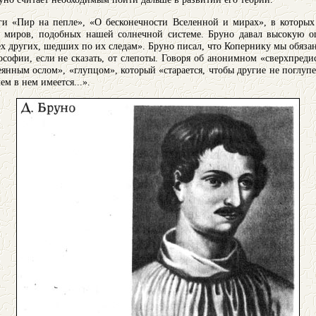
ги «Пир на пепле», «О бесконечности Вселенной и мирах», в которых 
 миров, подобных нашей солнечной системе. Бруно давал высокую оц
ех других, шедших по их следам». Бруно писал, что Копернику мы обяз
офии, если не сказать, от слепоты. Говоря об анонимном «сверхпреди
янным ослом», «глупцом», который «старается, чтобы другие не поглупе
ем в нем имеется...».