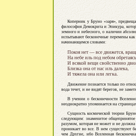
Коперник у Бруно «заря», предвещ
философия Демокрита и Эпикура, котор
земного и небесного, о наличии абсол
испытывают бесконечные перемены как 
начинающемся словами:
     Покоя нет — все движется, враща
     На небе иль под небом обретаясь,
     И всякой вещи свойственно движ
     Близка она от нас иль далека,

Движение познается только по отнош
вода течет, и не видят берегов, не заме
В учении о бесконечности Вселенн
неоднократно упоминается на страницах
Сущность космической теории Бруно
следующим: знаменитое общепринятое д
разумом, которая не может и не должна 
проникает во все. В нем существуют б
чем Другие, ибо Вселенная бесконечн