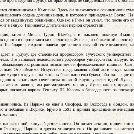
шие произведения Бруно), которые отнюдь не свидетельствовали о монаш
ится священником в Кампанье. Здесь он знакомится с сочинениями гум
онашеского ордена доминиканцев, к которому принадлежал Бруно. На
ься от выдвинутых обвинений. Однако в Риме он узнал, что после его о
жит в Геную. Начинается длительный период странствий.
ецию, затем в Милан, Турин, Шамбери, и, наконец, покинув Италию
тив одного из протестантских философов Женевы, и обиженный философ 
 Швейцарию, сохранив навеки презрение к «глупой секте педантов», ка
дает в Тулузу, где становится профессором Тулузского университета 
теля. Это вызывает недовольство профессоров университета, и Бруно п
, обладающего огромными познаниями и феноменальной памятью. Сам к
сства». Это «Великое Искусство» представляло собой логическую маш
 движущихся кругов, на которых были нанесены буквы, обозначающие о
водило к различным сочетаниям понятий Бруно увлекся идеей Лулла,
 логических машин, мы рассматриваем машину Лулла как их предшес
орых посвятил королю Генриху III. Король в благодарность за посвя
 закончились. Из Парижа он едет в Оксфорд, из Оксфорда в Лондон, и
ю и побывав в Цюрихе, Бруно в 1591 г. принял приглашение венециа
й кончине.
и напряженной, кипучей деятельности. Он читает лекции, пишет книги
 в Оксфорде, Париже и других университетах. Он развивает величеств
уно считает необходимым пойти дальше в развитии его теории.