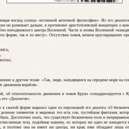
ающая восход солнца «истинной античной философии». Из его диалогов
ую он развивает дальше, в противовес аристотелевской концепции о ко
ютно неподвижного центра Вселенной. Части и атомы Вселенной «находя
по форме, так и по месту». Отсутствие покоя, вечное круговращение пр
ясь,



енье,

ению к другим телам: «Так, люди, находящиеся на середине моря на пл
тят движения корабля».
ой, об относительности движения и покоя Бруно солидаризируется с К
 его «Диалогов».
 в сжатой форме выразил один из персонажей его диалога «О бесконе
еление элементов и мировых тел есть сон, пустейшая фантазия, кото
быть. Достаточно знать, что существует бесконечное поле и непрерывное
есчисленные тела, подобные нашему, из которых ни одно не находится 
а, и поэтому она не имеет ни центра, ни края; ими обладают лишь о