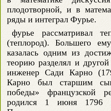
плодотворной, и в матем
ряды и интеграл Фурье.
фурье рассматривал те
(теплород). Большего ем
казалась одним из дости
теорию разделял и другой
инженер Сади Карно (17
Карно был старшим сын
победы» французской р
родился 1 июня 1796 