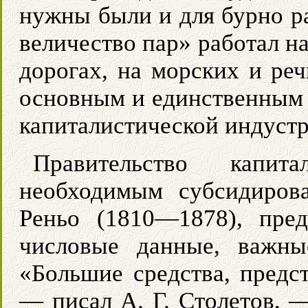
нужны были и для бурно р
величество пар» работал н
дорогах, на морских и ре
основным и единственным 
капиталистической индустр
Правительство капит
необходимым субсидиров
Реньо (1810—1878), пре
числовые данные, важн
«Большие средства, предс
— писал А. Г. Столетов, —