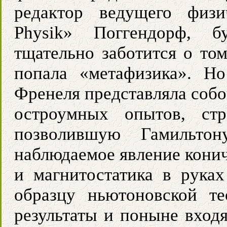
редактор ведущего физи
Physik» Поггендорф, б
тщательно заботится о то
попала «метафизика». Н
Френеля представляла собо
остроумных опытов, стр
позволившую Гамильтон
наблюдаемое явление конич
и магнитостатика в руках
образцу ньютоновской те
результаты и поныне входя