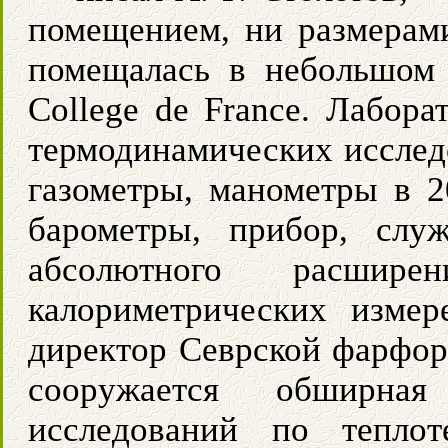
помещением, ни размерами
помещалась в небольшом 
College de France. Лабор
термодинамических исследо
газометры, манометры в 2
барометры, прибор, слу
абсолютного расшир
калориметрических измер
директор Севрской фарфоро
сооружается обширна
исследований по тепло