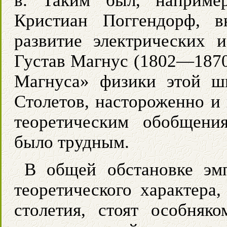
в. Таким был, наприме
Кристиан Поггендорф, 
развитие электрических 
Густав Магнус (1802—1870
Магнуса» физики этой шк
Столетов, настороженно и
теоретическим обобщени
было трудным.
В общей обстановке эм
теоретического характера
столетия, стоят особняк