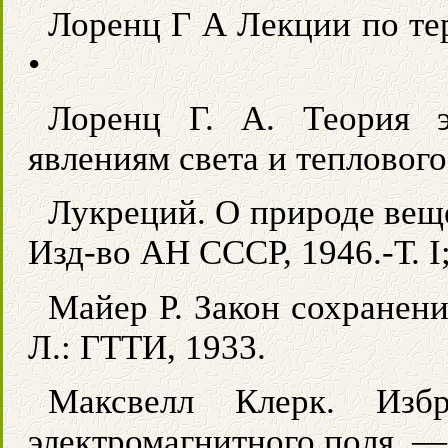
Лоренц Г А Лекции по те
•
Лоренц Г. А. Теория 
явлениям света и теплового
Лукреций. О природе вещ
Изд-во АН СССР, 1946.-Т. I; 
Майер Р. Закон сохранен
Л.: ГТТИ, 1933.
Максвелл Клерк. Изб
электромагнитного поля. — 