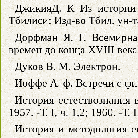
ДжикияД. К Из истории
Тбилиси: Изд-во Тбил. ун-т
Дорфман Я. Г. Всемирна
времен до конца XVIII века
Дуков В. М. Электрон. — 
Иоффе А. ф. Встречи с фи
История естествознания 
1957. -Т. I, ч. 1,2; 1960. -Т. I
История и методология е