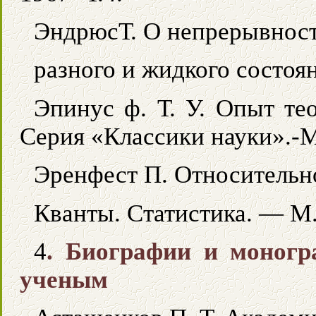
ЭндрюсТ. О непрерывност
разного и жидкого состоя
Эпинус ф. Т. У. Опыт те
Серия «Классики науки».-М
Эренфест П. Относительн
Кванты. Статистика. — М.
4
. Биографии и моног
ученым