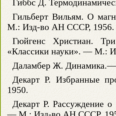
Гиббс Д. Термодинамическ
Гильберт Вильям. О магн
М.: Изд-во АН СССР, 1956.
Гюйгенс Христиан. Тр
«Классики науки». — М.: И
Даламбер Ж. Динамика.—
Декарт Р. Избранные про
1950.
Декарт Р. Рассуждение о
— М.: Изд-во АН СССР, 19