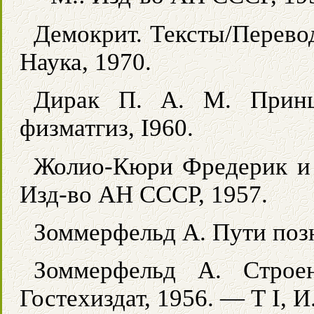
Демокрит. Тексты/Перевод
Наука, 1970.
Дирак П. А. М. Принц
физматгиз, I960.
Жолио-Кюри Фредерик и 
Изд-во АН СССР, 1957.
Зоммерфельд А. Пути позн
Зоммерфельд А. Строе
Гостехиздат, 1956. — Т I, И