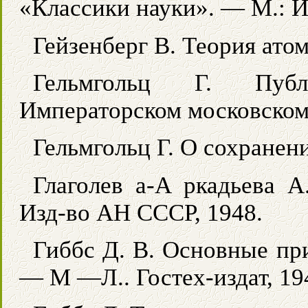
«Классики науки». — М.: И
Гейзенберг В. Теория ато
Гельмгольц Г. Публ
Императорском московском
Гельмгольц Г. О сохранен
Глаголев а-А ркадьева 
Изд-во АН СССР, 1948.
Гиббс Д. В. Основные пр
— М —Л.. Гостех-издат, 19