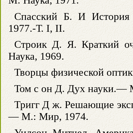
М: Наука, 1971.
Спасский Б. И История
1977.-Т. I, II.
Строик Д. Я. Краткий о
Наука, 1969.
Творцы физической оптик
Том с он Д. Дух науки.— М
Тригг Д ж. Решающие экс
— М.: Мир, 1974.
Уилсон Митчел. Америка