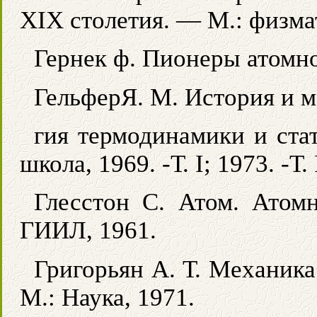
XIX столетия. — М.: физмат
Гернек ф. Пионеры атомно
ГельферЯ. М. История и м
гия термодинамики и ста
школа, 1969. -Т. I; 1973. -Т. 
Глесстон С. Атом. Атом
ГИИЛ, 1961.
Григорьян А. Т. Механик
М.: Наука, 1971.