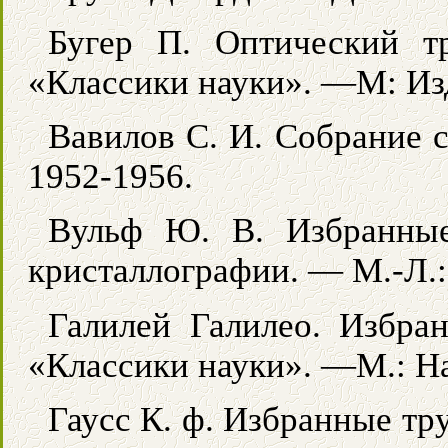
Бугер П. Оптический тр
«Классики науки». —М: Из
Вавилов С. И. Собрание 
1952-1956.
Вульф Ю. В. Избранные
кристаллографии. — М.-Л.:
Галилей Галилео. Избра
«Классики науки». —М.: На
Гаусс К. ф. Избранные тр