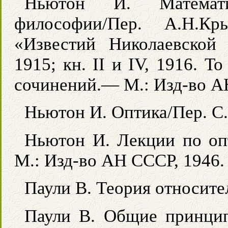
Ньютон И. Математи
философии/Пер. А.Н.Кр
«Известий Николаевской
1915; кн. II и IV, 1916. 
сочинений.— М.: Изд-во АН
Ньютон И. Оптика/Пер. С.
Ньютон И. Лекции по оп
М.: Изд-во АН СССР, 1946.
Паули В. Теория относите
Паули В. Общие принцип