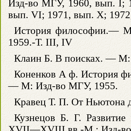
Изд-во МГУ, 1960, вып. I; 1
вып. VI; 1971, вып. X; 1972
История философии.— М: 
1959.-Т. III, IV
Клаин Б. В поисках. — М:
Коненков А ф. История ф
— М: Изд-во МГУ, 1955.
Кравец Т. П. От Ньютона д
Кузнецов Б. Г. Развитие
XVII—XVIII вв.-М.: Изд-во 