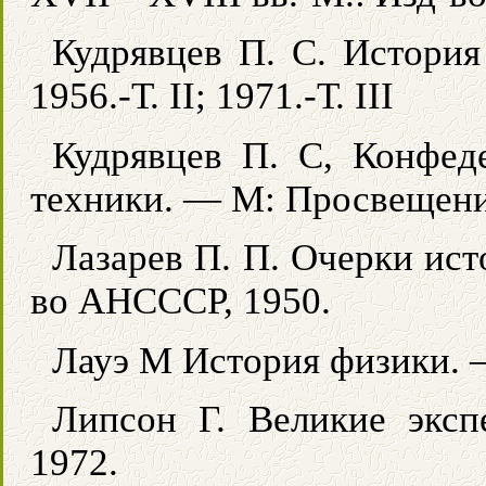
Кудрявцев П. С. История 
1956.-Т. II; 1971.-Т. III
Кудрявцев П. С, Конфед
техники. — М: Просвещени
Лазарев П. П. Очерки исто
во АНСССР, 1950.
Лауэ М История физики. 
Липсон Г. Великие экс
1972.