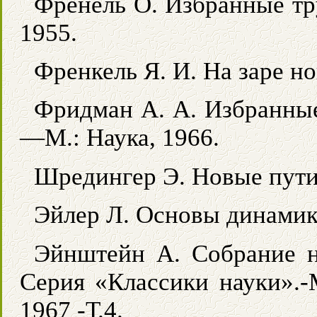
Френель О. Избранные тр
1955.
Френкель Я. И. На заре н
Фридман А. А. Избранные
—М.: Наука, 1966.
Шредингер Э. Новые пути 
Эйлер Л. Основы динамик
Эйнштейн А. Собрание н
Серия «Классики науки».-М.
1967 -Т.4.