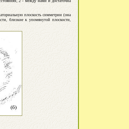
сстояниях; 2 - между нами и достаточна
ваториальную плоскость симметрии (она
сти, близкие к упомянутой плоскости,