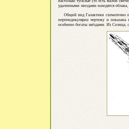
настолько тусклые (то есть малой свет
удаленными звездами находятся облака,
Общий вид Галактики схематично пр
перпендикулярна чертежу и показана 
особенно богаты звёздами. Из Солнца, 