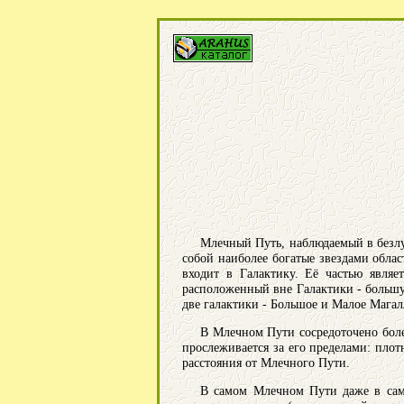
Млечный Путь, наблюдаемый в безлу
собой наиболее богатые звездами облас
входит в Галактику. Её частью явля
расположенный вне Галактики - большу
две галактики - Большое и Малое Магал
В Млечном Пути сосредоточено боле
прослеживается за его пределами: плот
расстояния от Млечного Пути.
В самом Млечном Пути даже в самы