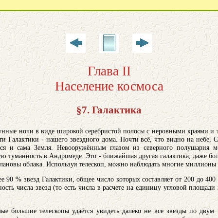
Глава II
Население космоса
§7. Галактика
нные ночи в виде широкой серебристой полосы с неровными краями и тя
ти Галактики - нашего звездного дома. Почти всё, что видно на небе, С
ется и сама Земля. Невооружённым глазом из северного полушария м
ю туманность в Андромеде. Это - ближайшая другая галактика, даже б
лановы облака. Используя телескоп, можно наблюдать многие миллионы 
е 90 % звезд Галактики, общее число которых составляет от 200 до 40
ность числа звезд (то есть числа в расчете на единицу угловой площади
е большие телескопы удаётся увидеть далеко не все звезды по двум п