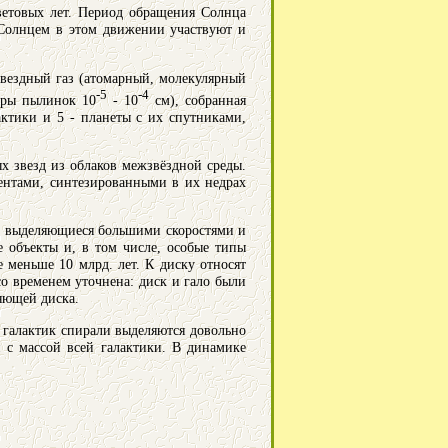
ветовых лет. Период обращения Солнца
с Солнцем в этом движении участвуют и
жзвездный газ (атомарный, молекулярный
-5
-4
меры пылинок 10
- 10
см), собранная
актики и 5 - планеты с их спутниками,
х звезд из облаков межзвёздной среды.
ентами, синтезированными в их недрах
ки, выделяющиеся большими скоростями и
е объекты и, в том числе, особые типы
е меньше 10 млрд. лет. К диску относят
со временем уточнена: диск и гало были
яющей диска.
 галактик спирали выделяются довольно
и с массой всей галактики. В динамике