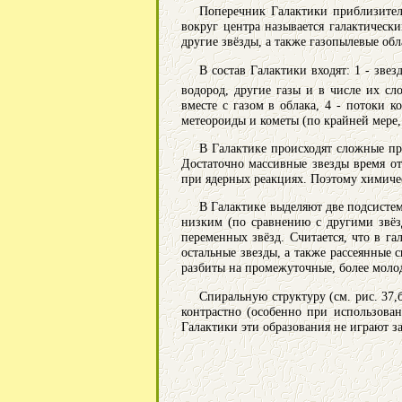
Поперечник Галактики приблизител
вокруг центра называется галактическ
другие звёзды, а также газопылевые об
В состав Галактики входят: 1 - зве
водород, другие газы и в числе их сл
вместе с газом в облака, 4 - потоки 
метеороиды и кометы (по крайней мере, 
В Галактике происходят сложные пр
Достаточно массивные звезды время о
при ядерных реакциях. Поэтому химиче
В Галактике выделяют две подсистем
низким (по сравнению с другими звёзд
переменных звёзд. Считается, что в га
остальные звезды, а также рассеянные 
разбиты на промежуточные, более моло
Спиральную структуру (см. рис. 37
контрастно (особенно при использован
Галактики эти образования не играют з