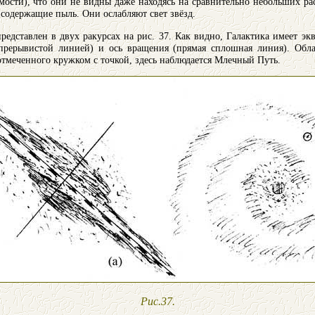
имости), что они не видны даже находясь на сравнительно небольших ра
 содержащие пыль. Они ослабляют свет звёзд.
едставлен в двух ракурсах на рис. 37. Как видно, Галактика имеет эк
прерывистой линией) и ось вращения (прямая сплошная линия). Обла
отмеченного кружком с точкой, здесь наблюдается Млечный Путь.
Рис.37.