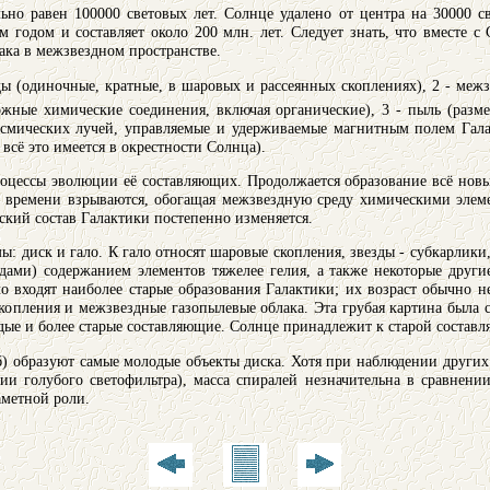
ьно равен 100000 световых лет. Солнце удалено от центра на 30000 с
им годом и составляет около 200 млн. лет. Следует знать, что вместе 
лака в межзвездном пространстве.
зды (одиночные, кратные, в шаровых и рассеянных скоплениях), 2 - ме
ожные химические соединения, включая органические), 3 - пыль (раз
космических лучей, управляемые и удерживаемые магнитным полем Гал
всё это имеется в окрестности Солнца).
оцессы эволюции её составляющих. Продолжается образование всё новы
т времени взрываются, обогащая межзвездную среду химическими элем
ский состав Галактики постепенно изменяется.
ы: диск и гало. К гало относят шаровые скопления, звезды - субкарли
ами) содержанием элементов тяжелее гелия, а также некоторые други
ло входят наиболее старые образования Галактики; их возраст обычно н
скопления и межзвездные газопылевые облака. Эта грубая картина была 
дые и более старые составляющие. Солнце принадлежит к старой составл
,б) образуют самые молодые объекты диска. Хотя при наблюдении других
ии голубого светофильтра), масса спиралей незначительна в сравнени
аметной роли.