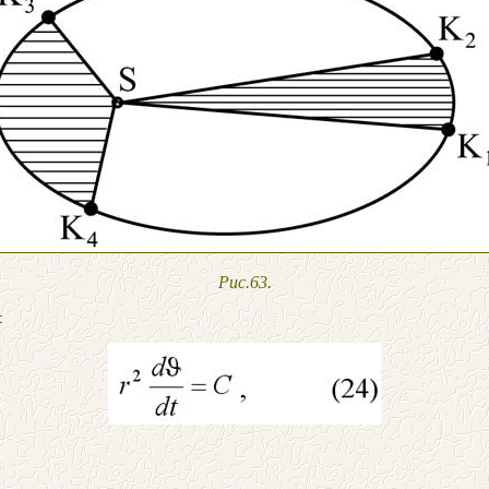
Рис.63.
: