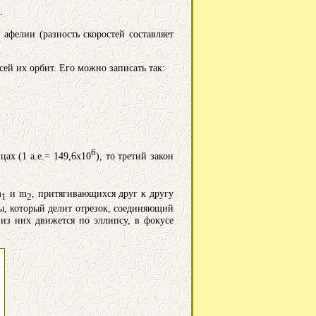
.
 афелии (разность скоростей составляет
й их орбит. Его можно записать так:
6
ах (1 а.е.= 149,6x10
), то третий закон
m
и m
, притягивающихся друг к другу
1
2
мы, который делит отрезок, соединяющий
из них движется по эллипсу, в фокусе