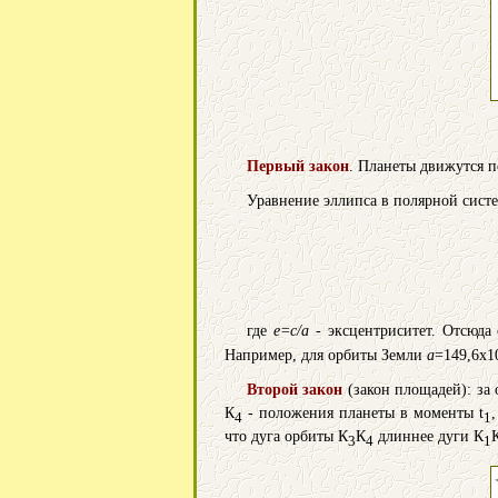
Первый закон
. Планеты движутся п
Уравнение эллипса в полярной систе
где
e=c/a
- эксцентриситет. Отсюда
Например, для орбиты Земли
a
=149,6x1
Второй закон
(закон площадей): за
К
- положения планеты в моменты t
,
4
1
что дуга орбиты К
К
длиннее дуги К
3
4
1