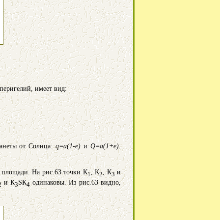
перигелий, имеет вид:
ланеты от Солнца:
q=a(1-e)
и
Q=a(1+e)
.
 площади. На рис.63 точки К
, К
, К
и
1
2
3
и К
SК
одинаковы. Из рис.63 видно,
2
3
4
.