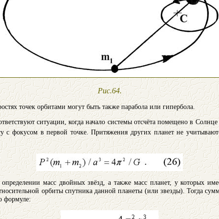
Рис.64.
остях точек орбитами могут быть также парабола или гипербола.
тветствуют ситуации, когда начало системы отсчёта помещено в Солнце
су с фокусом в первой точке. Притяжения других планет не учитывают
определении масс двойных звёзд, а также масс планет, у которых имее
тносительной орбиты спутника данной планеты (или звезды). Тогда сумм
о формуле: