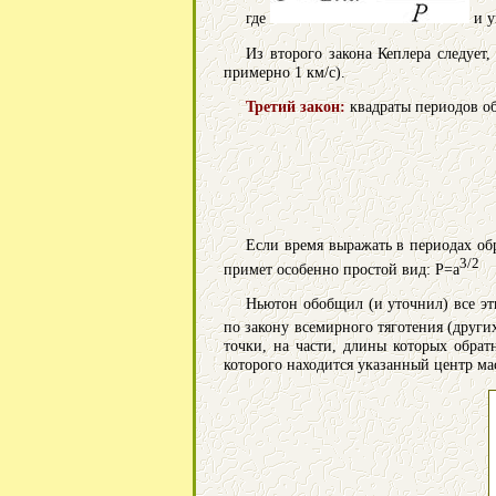
где
и у
Из второго закона Кеплера следует,
примерно 1 км/с).
Третий закон:
квадраты периодов об
Если время выражать в периодах обр
3/2
примет особенно простой вид: P=a
Ньютон обобщил (и уточнил) все эт
по закону всемирного тяготения (други
точки, на части, длины которых обра
которого находится указанный центр мас