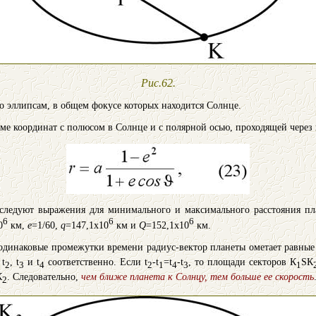
Рис.62.
о эллипсам, в общем фокусе которых находится Солнце.
ме координат с полюсом в Солнце и с полярной осью, проходящей через 
 следуют выражения для минимального и максимального расстояния п
6
6
6
0
км,
e
=1/60,
q
=147,1x10
км и
Q
=152,1x10
км.
 одинаковые промежутки времени радиус-вектор планеты ометает равные
 t
, t
и t
соответственно. Если t
-t
=t
-t
, то площади секторов К
SК
2
3
4
2
1
4
3
1
К
. Следовательно,
чем ближе планета к Солнцу, тем больше ее скорость
2