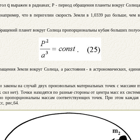
q
гол
выражен в радианах; Р - период обращения планеты вокруг Солнца
 например, что в перигелии скорость Земли в 1,0339 раз больше, чем в
ращений планет вокруг Солнца пропорциональны кубам больших полуосе
ащения Земли вокруг Солнца, а расстояния - в астрономических, единиц
и законы на случай двух произвольных материальных точек с массами 
х сил нет). Точки находятся по разные стороны от центра масс их систе
тно пропорциональны массам соответствующих точек. При этом каждая 
с, рис,64.