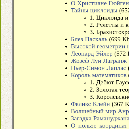
О Христиане Гюйген
Тайны циклоиды
(65
1. Циклоида 
2. Рулетты и 
3. Брахистохр
Блез Паскаль
(699 K
Высокой геометрии 
Леонард Эйлер
(572 
Жозеф Луи Лагранж
Пьер-Симон Лаплас
Король математиков
1. Дебют Гаус
2. Золотая те
3. Королевски
Феликс Клейн
(367 K
Волшебный мир Анр
Загадка Рамануджан
О пользе координат